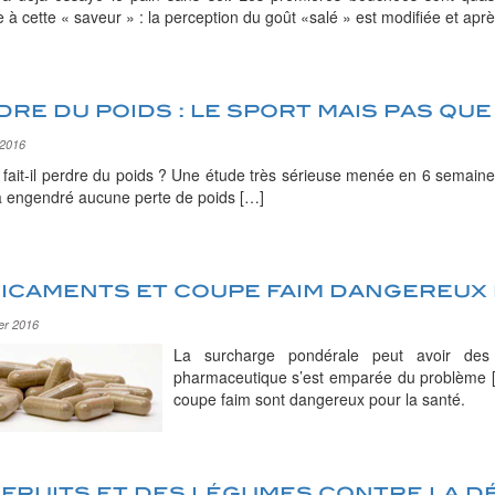
e à cette « saveur » : la perception du goût «salé » est modifiée et ap
re du poids : le sport mais pas que 
 2016
 fait-il perdre du poids ? Une étude très sérieuse menée en 6 semaine
a engendré aucune perte de poids […]
icaments et coupe faim dangereux 
ier 2016
La surcharge pondérale peut avoir des 
pharmaceutique s’est emparée du problème [
coupe faim sont dangereux pour la santé.
 fruits et des légumes contre la d