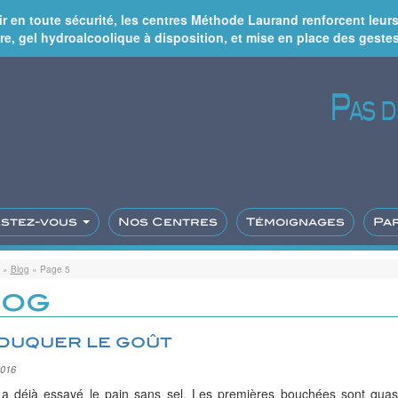
lir en toute sécurité, les centres Méthode Laurand renforcent leu
re, gel hydroalcoolique à disposition, et mise en place des gestes
estez-vous
Nos Centres
Témoignages
Pa
»
Blog
»
Page 5
log
duquer le goût
2016
a déjà essayé le pain sans sel. Les premières bouchées sont quasi