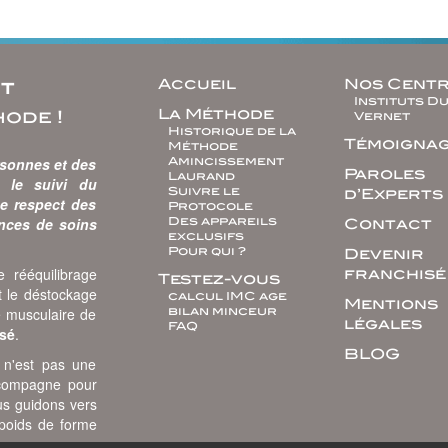
icles
Accueil
Nos Cent
nt
Instituts D
La Méthode
hode !
Vernet
Historique de la
Témoigna
Méthode
rsonnes et des
Amincissement
Paroles
Laurand
s le suivi du
Suivre le
d’Experts
Le respect des
Protocole
ances de soins
Des appareils
Contact
exclusifs
Pour qui ?
Devenir
 rééquilibrage
franchisé
Testez-vous
t le déstockage
calcul IMC age
Mentions
é musculaire de
bilan minceur
légales
FAQ
isé
.
BLOG
s n'est pas une
ccompagne pour
us guidons vers
 poids de forme