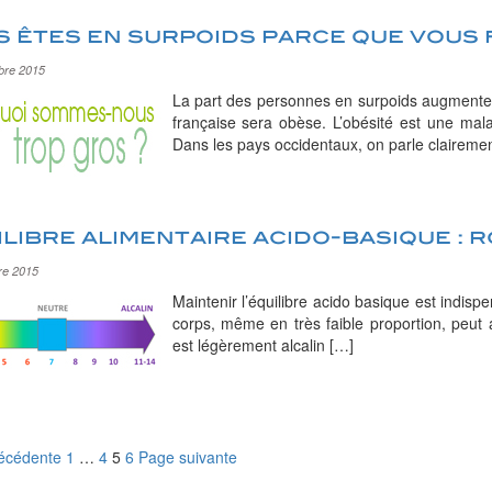
 êtes en surpoids parce que vous f
bre 2015
La part des personnes en surpoids augmente 
française sera obèse. L’obésité est une ma
Dans les pays occidentaux, on parle claireme
libre alimentaire acido-basique : r
re 2015
Maintenir l’équilibre acido basique est indis
corps, même en très faible proportion, peu
est légèrement alcalin […]
Page
Page
Page
Page
écédente
1
…
4
5
6
Page suivante
igation