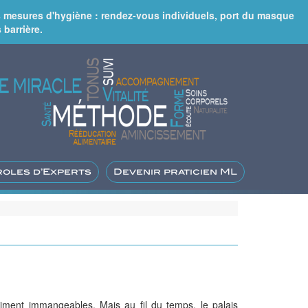
rs mesures d'hygiène : rendez-vous individuels, port du masque
 barrière.
roles d’Experts
Devenir praticien ML
ment immangeables. Mais au fil du temps, le palais