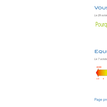
Vous
Le 29 octo
Equi
Le 7 octob
Page pr
Nav
des