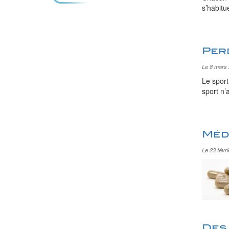
s’habitu
Perd
Le 8 mars
Le sport
sport n’
Méd
Le 23 févr
Des