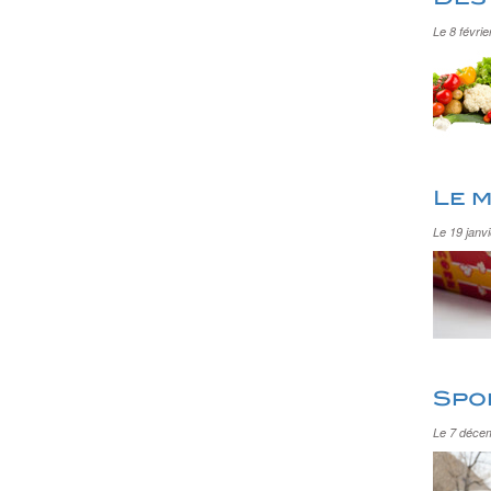
Le 8 févrie
Le m
Le 19 janv
Spor
Le 7 déce