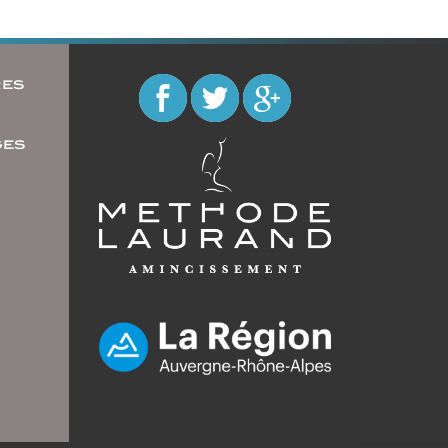
res
u
ges