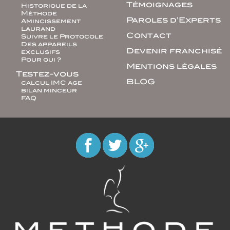
Témoignages
Historique de la
Méthode
Paroles d’Experts
Amincissement
Laurand
Contact
Suivre le Protocole
Des appareils
Devenir franchisé
exclusifs
Pour qui ?
Mentions légales
Testez-vous
BLOG
calcul IMC age
bilan minceur
FAQ