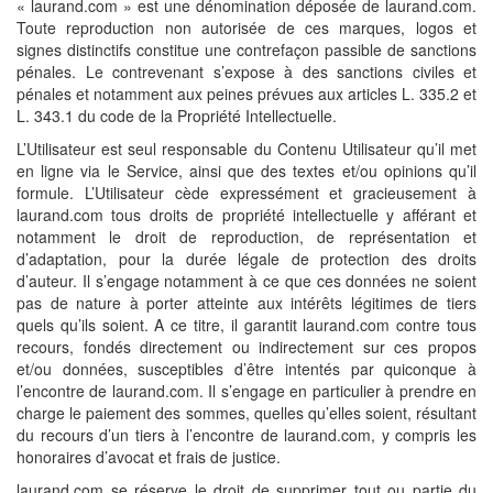
« laurand.com » est une dénomination déposée de laurand.com.
Toute reproduction non autorisée de ces marques, logos et
signes distinctifs constitue une contrefaçon passible de sanctions
pénales. Le contrevenant s’expose à des sanctions civiles et
pénales et notamment aux peines prévues aux articles L. 335.2 et
L. 343.1 du code de la Propriété Intellectuelle.
L’Utilisateur est seul responsable du Contenu Utilisateur qu’il met
en ligne via le Service, ainsi que des textes et/ou opinions qu’il
formule. L’Utilisateur cède expressément et gracieusement à
laurand.com tous droits de propriété intellectuelle y afférant et
notamment le droit de reproduction, de représentation et
d’adaptation, pour la durée légale de protection des droits
d’auteur. Il s’engage notamment à ce que ces données ne soient
pas de nature à porter atteinte aux intérêts légitimes de tiers
quels qu’ils soient. A ce titre, il garantit laurand.com contre tous
recours, fondés directement ou indirectement sur ces propos
et/ou données, susceptibles d’être intentés par quiconque à
l’encontre de laurand.com. Il s’engage en particulier à prendre en
charge le paiement des sommes, quelles qu’elles soient, résultant
du recours d’un tiers à l’encontre de laurand.com, y compris les
honoraires d’avocat et frais de justice.
laurand.com se réserve le droit de supprimer tout ou partie du