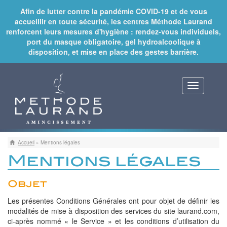
Afin de lutter contre la pandémie COVID-19 et de vous
accueillir en toute sécurité, les centres Méthode Laurand
renforcent leurs mesures d'hygiène : rendez-vous individuels,
port du masque obligatoire, gel hydroalcoolique à
disposition, et mise en place des gestes barrière.
Toggle
navigat
Accueil
»
Mentions légales
Mentions légales
Objet
Les présentes Conditions Générales ont pour objet de définir les
modalités de mise à disposition des services du site laurand.com,
ci-après nommé « le Service » et les conditions d’utilisation du