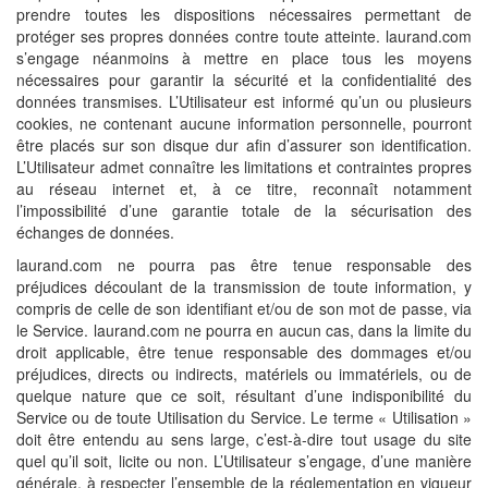
prendre toutes les dispositions nécessaires permettant de
protéger ses propres données contre toute atteinte. laurand.com
s’engage néanmoins à mettre en place tous les moyens
nécessaires pour garantir la sécurité et la confidentialité des
données transmises. L’Utilisateur est informé qu’un ou plusieurs
cookies, ne contenant aucune information personnelle, pourront
être placés sur son disque dur afin d’assurer son identification.
L’Utilisateur admet connaître les limitations et contraintes propres
au réseau internet et, à ce titre, reconnaît notamment
l’impossibilité d’une garantie totale de la sécurisation des
échanges de données.
laurand.com ne pourra pas être tenue responsable des
préjudices découlant de la transmission de toute information, y
compris de celle de son identifiant et/ou de son mot de passe, via
le Service. laurand.com ne pourra en aucun cas, dans la limite du
droit applicable, être tenue responsable des dommages et/ou
préjudices, directs ou indirects, matériels ou immatériels, ou de
quelque nature que ce soit, résultant d’une indisponibilité du
Service ou de toute Utilisation du Service. Le terme « Utilisation »
doit être entendu au sens large, c’est-à-dire tout usage du site
quel qu’il soit, licite ou non. L’Utilisateur s’engage, d’une manière
générale, à respecter l’ensemble de la réglementation en vigueur