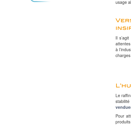
usage al
Vers
insi
Il s’agi
attentes
à l’indu
charges 
L’hu
Le raffi
stabilit
vendues
Pour att
produits 