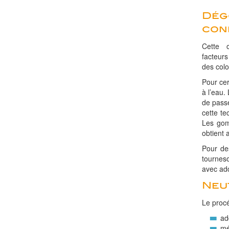
Dég
con
Cette o
facteurs
des colo
Pour ce
à l’eau.
de passe
cette te
Les gom
obtient 
Pour de
tournes
avec add
Neu
Le procé
ad
mé