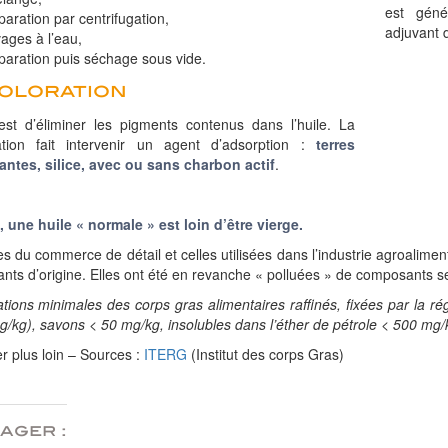
est géné
paration par centrifugation,
adjuvant d
vages à l’eau,
paration puis séchage sous vide.
oloration
est d’éliminer les pigments contenus dans l’huile. La
ation fait intervenir un agent d’adsorption :
terres
antes, silice, avec ou sans charbon actif
.
, une huile « normale » est loin d’être vierge.
es du commerce de détail et celles utilisées dans l’industrie agroalime
ts d’origine. Elles ont été en revanche « polluées » de composants ser
ations minimales des corps gras alimentaires raffinés, fixées par la r
/kg), savons < 50 mg/kg, insolubles dans l’éther de pétrole < 500 mg
er plus loin – Sources :
ITERG
(Institut des corps Gras)
ager :