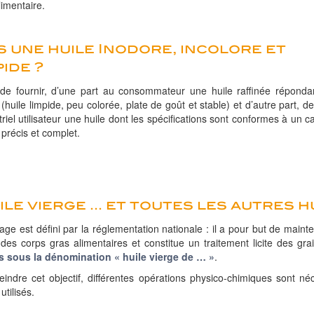
imentaire.
 une huile Inodore, incolore et
pide ?
t de fournir, d’une part au consommateur une huile raffinée réponda
 (huile limpide, peu colorée, plate de goût et stable) et d’autre part, de
striel utilisateur une huile dont les spécifications sont conformes à un c
précis et complet.
ile vierge … et toutes les autres h
nage est défini par la réglementation nationale : il a pour but de maint
é des corps gras alimentaires et constitue un traitement licite des gr
 sous la dénomination « huile vierge de … »
.
eindre cet objectif, différentes opérations physico-chimiques sont né
utilisés.