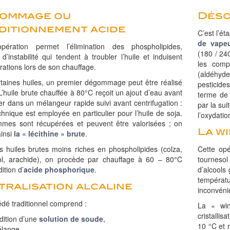
ommage ou
Déso
ditionnement acide
C’est l’ét
de vape
pération permet l’élimination des phospholipides,
(180 / 24
 d’instabilité qui tendent à troubler l’huile et induisent
les compo
rations lors de son chauffage.
(aldéhyde
rtaines huiles, un premier dégommage peut être réalisé
pesticid
 L’huile brute chauffée à 80°C reçoit un ajout d’eau avant
terme de 
r dans un mélangeur rapide suivi avant centrifugation :
par la sui
chnique est employée en particulier pour l’huile de soja.
l’oxydatio
mes sont récupérées et peuvent être valorisées ; on
La w
ainsi
la « lécithine » brute
.
s huiles brutes moins riches en phospholipides (colza,
Cette opé
ol, arachide), on procède par chauffage à 60 – 80°C
tourneso
ition d’
acide phosphorique
.
d’alcools 
températ
tralisation alcaline
inconvénie
dé traditionnel comprend :
La « win
cristallis
dition d’une
solution de soude
,
10 °C et 
lange,