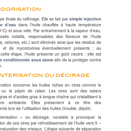
dorisation
ape finale du raffinage. Elle se fait par
simple injection
ur d’eau
dans l’huile chauffée à haute température
0°C) et sous vide. Par entraînement à la vapeur d’eau,
sés volatils, responsables des flaveurs de l’huile
s, cétones, etc.) sont éliminés ainsi que les résidus de
es et de mycotoxines éventuellement présents ; au
cette étape, l’huile présente un goût neutre ; elle est
te
conditionnée sous azote
afin de la protéger contre
n.
interisation ou décirage
ration concerne les huiles riches en cires comme le
l ou le pépin de raisin. Les cires sont des esters
gras et d’acides gras à longue chaîne qui cristallisent à
ure ambiante. Elles présentent à ce titre des
nts lors de l’utilisation des huiles (trouble, dépôt).
terisation » ou décirage, consiste à provoquer la
ation de ces cires par refroidissement de l’huile vers 5 –
maturation des cristaux. L’étape suivante de séparation