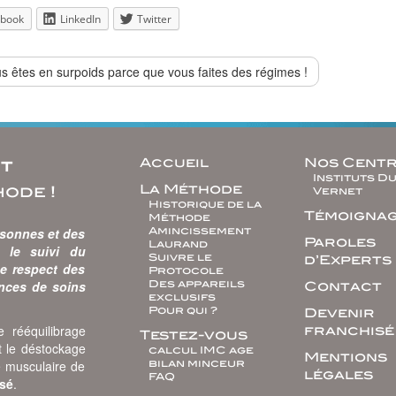
book
LinkedIn
Twitter
 êtes en surpoids parce que vous faites des régimes !
Accueil
Nos Cent
nt
Instituts D
La Méthode
hode !
Vernet
Historique de la
Témoigna
Méthode
rsonnes et des
Amincissement
Paroles
Laurand
s le suivi du
Suivre le
d’Experts
Le respect des
Protocole
ances de soins
Des appareils
Contact
exclusifs
Pour qui ?
Devenir
 rééquilibrage
franchisé
Testez-vous
t le déstockage
calcul IMC age
Mentions
é musculaire de
bilan minceur
légales
FAQ
isé
.