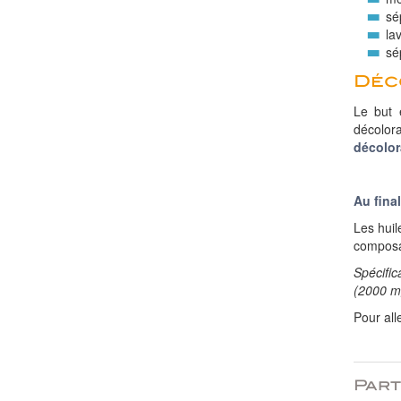
sé
la
sé
Déc
Le but 
décolor
décolor
Au final
Les huil
composan
Spécific
(2000 mg
Pour all
Part