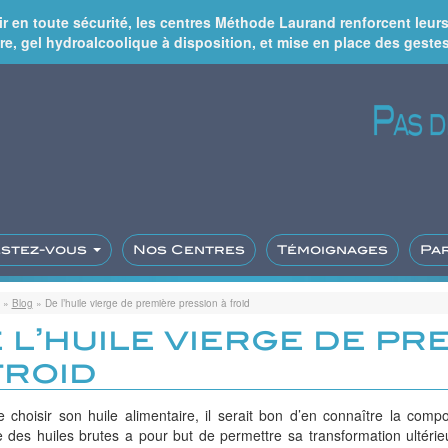
lir en toute sécurité, les centres Méthode Laurand renforcent leu
re, gel hydroalcoolique à disposition, et mise en place des gestes
estez-vous
Nos Centres
Témoignages
Pa
»
Blog
»
De l’huile vierge de première pression à froid
 l’huile vierge de pr
froid
 choisir son huile alimentaire, il serait bon d’en connaître la compos
e des huiles brutes a pour but de permettre sa transformation ultérie