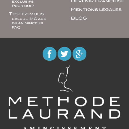
Devenir franchisé
exclusifs
Pour qui ?
Mentions légales
Testez-vous
BLOG
calcul IMC age
bilan minceur
FAQ