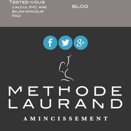
Testez-vous
BLOG
calcul IMC age
bilan minceur
FAQ