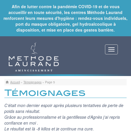
Afin de lutter contre la pandémie COVID-19 et de vous
accueillir en toute sécurité, les centres Méthode Laurand
renforcent leurs mesures d'hygiène : rendez-vous individuels,
port du masque obligatoire, gel hydroalcoolique à
disposition, et mise en place des gestes barrière.
Toggle
navigat
Accueil
»
Témoignages
»
Page 5
Témoignages
C’était mon dernier espoir après plusieurs tentatives de perte de
poids sans résultat.
Grâce au professionnalisme et la gentillesse d’Agnès j’ai repris
confiance en moi .
Le résultat est là -8 killos et je continue ma cure.