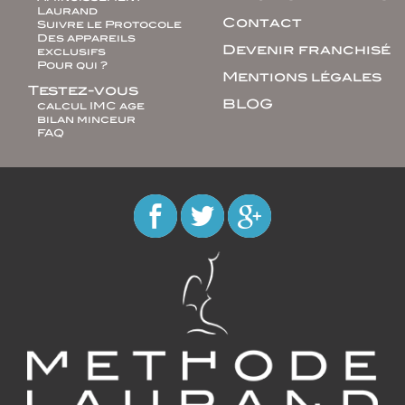
Laurand
Contact
Suivre le Protocole
Des appareils
Devenir franchisé
exclusifs
Pour qui ?
Mentions légales
Testez-vous
BLOG
calcul IMC age
bilan minceur
FAQ