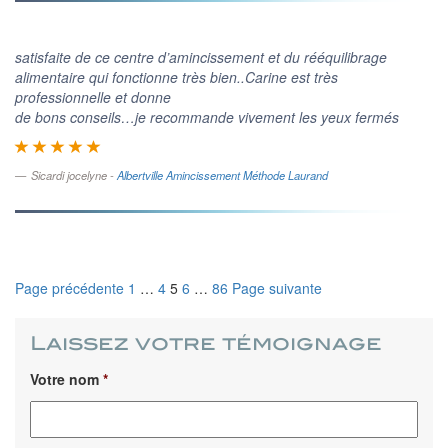
satisfaite de ce centre d’amincissement et du rééquilibrage
alimentaire qui fonctionne très bien..Carine est très
professionnelle et donne
de bons conseils…je recommande vivement les yeux fermés
Sicardi jocelyne -
Albertville Amincissement Méthode Laurand
Page
Page
Page
Page
Page
Page précédente
1
…
4
5
6
…
86
Page suivante
Navigation
des
articles
Laissez votre témoignage
Votre nom
*