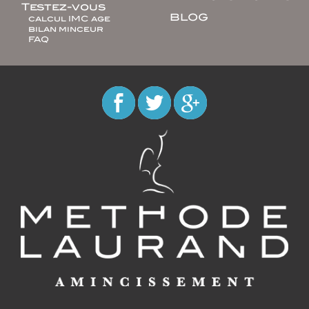
Testez-vous
BLOG
calcul IMC age
bilan minceur
FAQ