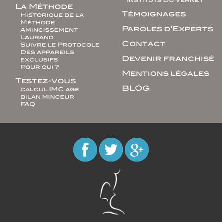
La Méthode
Témoignages
Historique de la
Méthode
Paroles d’Experts
Amincissement
Laurand
Contact
Suivre le Protocole
Des appareils
Devenir franchisé
exclusifs
Pour qui ?
Mentions légales
Testez-vous
BLOG
calcul IMC age
bilan minceur
FAQ