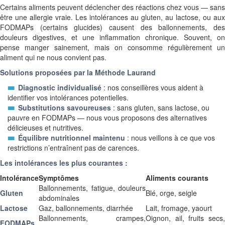
Certains aliments peuvent déclencher des réactions chez vous — sans
être une allergie vraie. Les intolérances au gluten, au lactose, ou aux
FODMAPs (certains glucides) causent des ballonnements, des
douleurs digestives, et une inflammation chronique. Souvent, on
pense manger sainement, mais on consomme régulièrement un
aliment qui ne nous convient pas.
Solutions proposées par la Méthode Laurand
Diagnostic individualisé
: nos conseillères vous aident à
identifier vos intolérances potentielles.
Substitutions savoureuses
: sans gluten, sans lactose, ou
pauvre en FODMAPs — nous vous proposons des alternatives
délicieuses et nutritives.
Équilibre nutritionnel maintenu
: nous veillons à ce que vos
restrictions n’entraînent pas de carences.
Les intolérances les plus courantes :
Intolérance
Symptômes
Aliments courants
Ballonnements, fatigue, douleurs
Gluten
Blé, orge, seigle
abdominales
Lactose
Gaz, ballonnements, diarrhée
Lait, fromage, yaourt
Ballonnements, crampes,
Oignon, ail, fruits secs,
FODMAPs