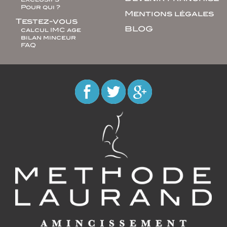
Pour qui ?
Mentions légales
Testez-vous
BLOG
calcul IMC age
bilan minceur
FAQ