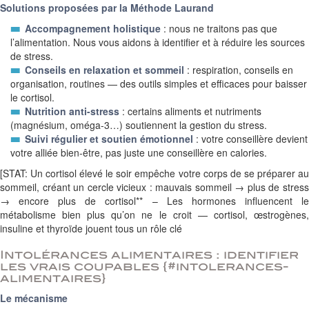
Solutions proposées par la Méthode Laurand
Accompagnement holistique
: nous ne traitons pas que
l’alimentation. Nous vous aidons à identifier et à réduire les sources
de stress.
Conseils en relaxation et sommeil
: respiration, conseils en
organisation, routines — des outils simples et efficaces pour baisser
le cortisol.
Nutrition anti-stress
: certains aliments et nutriments
(magnésium, oméga-3…) soutiennent la gestion du stress.
Suivi régulier et soutien émotionnel
: votre conseillère devient
votre alliée bien-être, pas juste une conseillère en calories.
[STAT: Un cortisol élevé le soir empêche votre corps de se préparer au
sommeil, créant un cercle vicieux : mauvais sommeil → plus de stress
→ encore plus de cortisol** – Les hormones influencent le
métabolisme bien plus qu’on ne le croit — cortisol, œstrogènes,
insuline et thyroïde jouent tous un rôle clé
Intolérances alimentaires : identifier
les vrais coupables {#intolerances-
alimentaires}
Le mécanisme