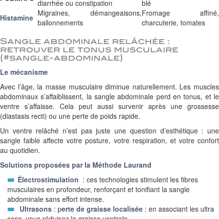
diarrhée ou constipation
blé
Migraines, démangeaisons,
Fromage affiné,
Histamine
ballonnements
charcuterie, tomates
Sangle abdominale relâchée :
retrouver le tonus musculaire
{#sangle-abdominale}
Le mécanisme
Avec l’âge, la masse musculaire diminue naturellement. Les muscles
abdominaux s’affaiblissent, la sangle abdominale perd en tonus, et le
ventre s’affaisse. Cela peut aussi survenir après une grossesse
(diastasis recti) ou une perte de poids rapide.
Un ventre relâché n’est pas juste une question d’esthétique : une
sangle faible affecte votre posture, votre respiration, et votre confort
au quotidien.
Solutions proposées par la Méthode Laurand
Électrostimulation
: ces technologies stimulent les fibres
musculaires en profondeur, renforçant et tonifiant la sangle
abdominale sans effort intense.
Ultrasons
: p
erte de graisse localisée
: en associant les ultra
sons, vous réduisez la graisse ventrale .