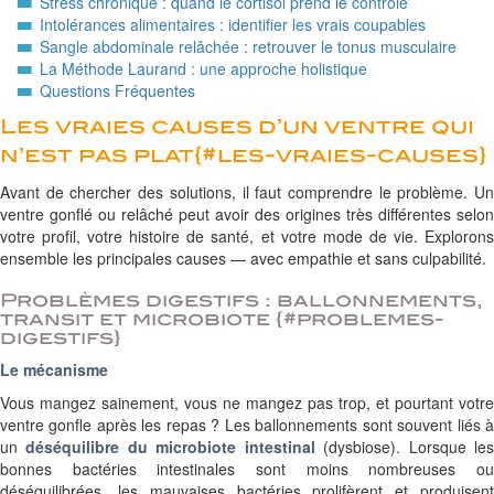
Stress chronique : quand le cortisol prend le contrôle
Intolérances alimentaires : identifier les vrais coupables
Sangle abdominale relâchée : retrouver le tonus musculaire
La Méthode Laurand : une approche holistique
Questions Fréquentes
Les vraies causes d’un ventre qui
n’est pas plat{#les-vraies-causes}
Avant de chercher des solutions, il faut comprendre le problème. Un
ventre gonflé ou relâché peut avoir des origines très différentes selon
votre profil, votre histoire de santé, et votre mode de vie. Explorons
ensemble les principales causes — avec empathie et sans culpabilité.
Problèmes digestifs : ballonnements,
transit et microbiote {#problemes-
digestifs}
Le mécanisme
Vous mangez sainement, vous ne mangez pas trop, et pourtant votre
ventre gonfle après les repas ? Les ballonnements sont souvent liés à
un
déséquilibre du microbiote intestinal
(dysbiose). Lorsque le
bonnes bactéries intestinales sont moins nombreuses ou
déséquilibrées, les mauvaises bactéries prolifèrent et produisent