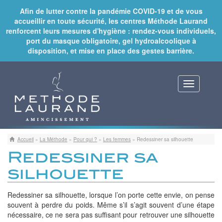
Afin de lutter contre la pandémie COVID-19 et de vous
accueillir en toute sécurité, les centres Méthode Laurand
renforcent leurs mesures d'hygiène : rendez-vous individuels,
port du masque obligatoire, gel hydroalcoolique à
disposition, et mise en place des gestes barrière.
Toggle
navigat
Accueil
»
La Méthode
»
Pour qui ?
»
Les femmes
»
Redessiner sa silhouette
Redessiner sa
silhouette
Redessiner sa silhouette, lorsque l’on porte cette envie, on pense
souvent à perdre du poids. Même s’il s’agit souvent d’une étape
nécessaire, ce ne sera pas suffisant pour retrouver une silhouette